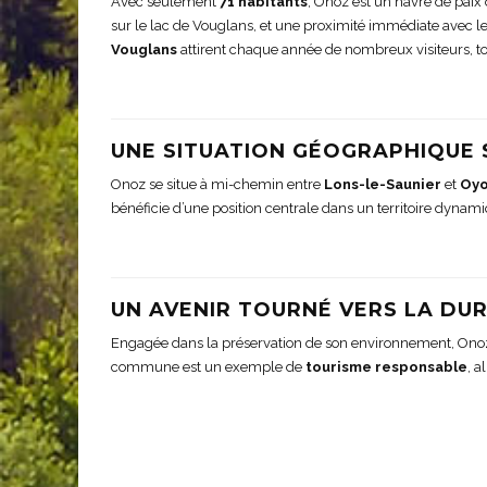
Avec seulement
71 habitants
, Onoz est un havre de paix
sur le lac de Vouglans, et une proximité immédiate avec l
Vouglans
attirent chaque année de nombreux visiteurs, tou
UNE SITUATION GÉOGRAPHIQUE
Onoz se situe à mi-chemin entre
Lons-le-Saunier
et
Oyo
bénéficie d’une position centrale dans un territoire dynamiq
UN AVENIR TOURNÉ VERS LA DUR
Engagée dans la préservation de son environnement, Onoz 
commune est un exemple de
tourisme responsable
, a