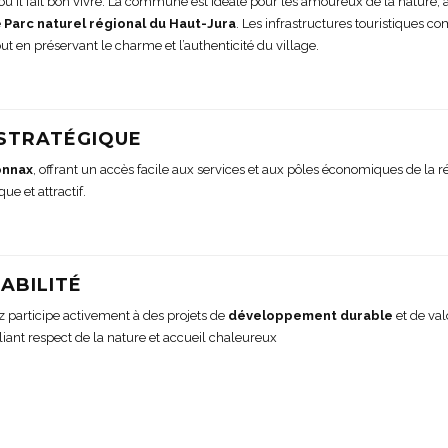
 où il fait bon vivre. La commune est idéale pour les amoureux de la nature,
e
Parc naturel régional du Haut-Jura
. Les infrastructures touristiques 
t en préservant le charme et l’authenticité du village.
 STRATÉGIQUE
nnax
, offrant un accès facile aux services et aux pôles économiques de la r
ue et attractif.
ABILITÉ
participe activement à des projets de
développement durable
et de val
lliant respect de la nature et accueil chaleureux