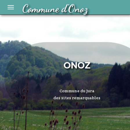
Commune d'Onoz
Toggle
navigation
ONOZ
Commune du Jura
des sites remarquables